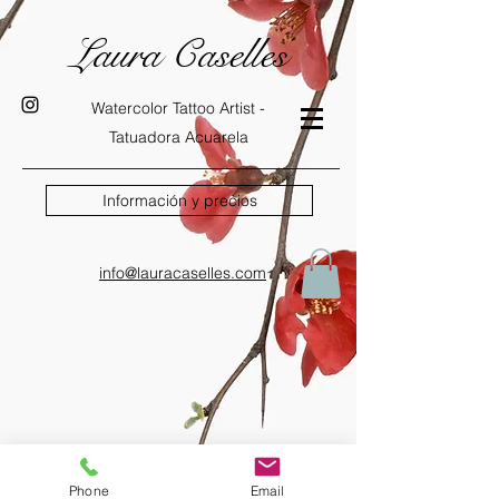
Laura Caselles
Watercolor Tattoo Artist -
Tatuadora Acuarela
Información y precios
info@lauracaselles.com
Es gibt keine Produkte
zum Anzeigen.
Phone
Email